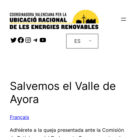
Saltar
al
contenido
Twitter
Facebook
Instagram
Telegram
YouTube
ES
Salvemos el Valle de
Ayora
Français
Adhiérete a la queja presentada ante la Comisión