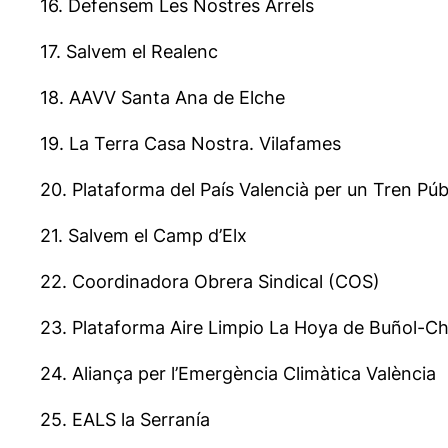
16. Defensem Les Nostres Arrels
17. Salvem el Realenc
18. AAVV Santa Ana de Elche
19. La Terra Casa Nostra. Vilafames
20. Plataforma del País Valencià per un Tren Públi
21. Salvem el Camp d’Elx
22. Coordinadora Obrera Sindical (COS)
23. ⁠Plataforma Aire Limpio La Hoya de Buñol-Ch
24. Aliança per l’Emergència Climàtica València
25. EALS la Serranía