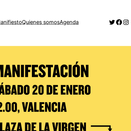
Twitte
Fac
In
anifiesto
Quienes somos
Agenda