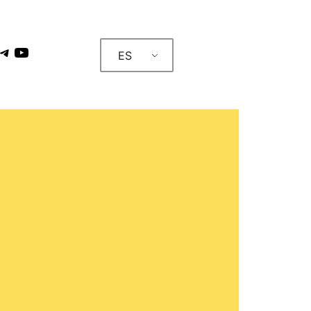
r
ebook
stagram
Telegram
YouTube
ES